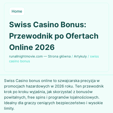
Home
Swiss Casino Bonus:
Przewodnik po Ofertach
Online 2026
runallnightmovie.com — Strona główna
/
Artykuly
/
swiss
casino bonus
Swiss Casino bonus online to szwajcarska precyzja w
promocjach hazardowych w 2026 roku. Ten przewodnik
krok po kroku wyjaśnia, jak skorzystać z bonusów
powitalnych, free spins i programów lojalnościowych.
Idealny dla graczy ceniących bezpieczeństwo i wysokie
limity.