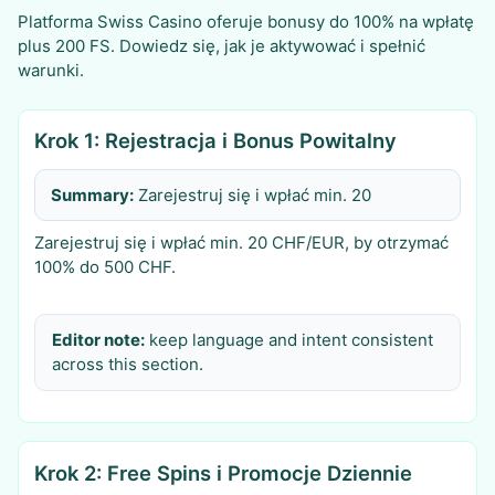
Platforma Swiss Casino oferuje bonusy do 100% na wpłatę
plus 200 FS. Dowiedz się, jak je aktywować i spełnić
warunki.
Krok 1: Rejestracja i Bonus Powitalny
Summary:
Zarejestruj się i wpłać min. 20
Zarejestruj się i wpłać min. 20 CHF/EUR, by otrzymać
100% do 500 CHF.
Editor note:
keep language and intent consistent
across this section.
Krok 2: Free Spins i Promocje Dziennie