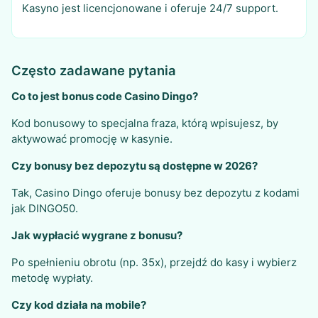
Kasyno jest licencjonowane i oferuje 24/7 support.
Często zadawane pytania
Co to jest bonus code Casino Dingo?
Kod bonusowy to specjalna fraza, którą wpisujesz, by
aktywować promocję w kasynie.
Czy bonusy bez depozytu są dostępne w 2026?
Tak, Casino Dingo oferuje bonusy bez depozytu z kodami
jak DINGO50.
Jak wypłacić wygrane z bonusu?
Po spełnieniu obrotu (np. 35x), przejdź do kasy i wybierz
metodę wypłaty.
Czy kod działa na mobile?