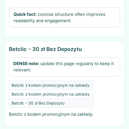
Quick fact:
concise structure often improves
readability and engagement.
Betclic - 30 zł Bez Depozytu
DENSE note:
update this page regularly to keep it
relevant.
Betclic z kodem promocyjnym na zakłady.
Betclic z kodem promocyjnym na zakłady.
Betclic - 30 zł Bez Depozytu
Betclic z kodem promocyjnym na zakłady.