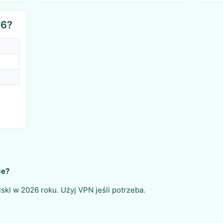
26?
ce?
lski w 2026 roku. Użyj VPN jeśli potrzeba.