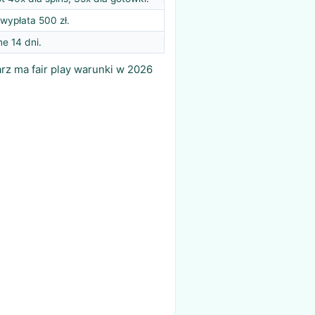
wypłata 500 zł.
e 14 dni.
arz ma fair play warunki w 2026