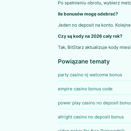
Po spełnieniu obrotu, wybierz metod
Ile bonusów mogę odebrać?
Jeden no deposit na konto. Kolejne
Czy są kody na 2026 cały rok?
Tak, BitStarz aktualizuje kody mies
Powiązane tematy
party casino nj welcome bonus
empire casino bonus code
power play casino no deposit bonu
allright casino no deposit bonus
video poker for free Przewodnik