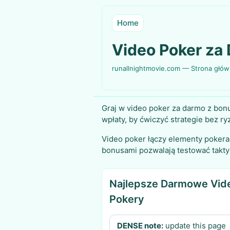
Home
Video Poker za
runallnightmovie.com — Strona głó
Graj w video poker za darmo z bonu
wpłaty, by ćwiczyć strategie bez ry
Video poker łączy elementy pokera
bonusami pozwalają testować taktyk
Najlepsze Darmowe Vid
Pokery
DENSE note:
update this page