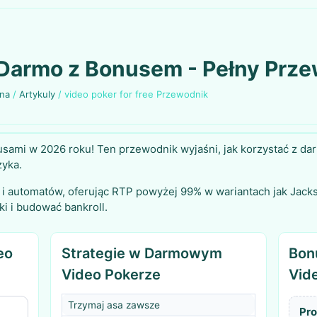
 Darmo z Bonusem - Pełny Prz
wna
/
Artykuly
/
video poker for free Przewodnik
sami w 2026 roku! Ten przewodnik wyjaśni, jak korzystać z dar
zyka.
 i automatów, oferując RTP powyżej 99% w wariantach jak Jacks
i i budować bankroll.
eo
Strategie w Darmowym
Bon
Video Pokerze
Vid
Trzymaj asa zawsze
Pro