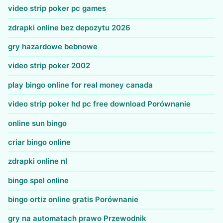
video strip poker pc games
zdrapki online bez depozytu 2026
gry hazardowe bebnowe
video strip poker 2002
play bingo online for real money canada
video strip poker hd pc free download Porównanie
online sun bingo
criar bingo online
zdrapki online nl
bingo spel online
bingo ortiz online gratis Porównanie
gry na automatach prawo Przewodnik