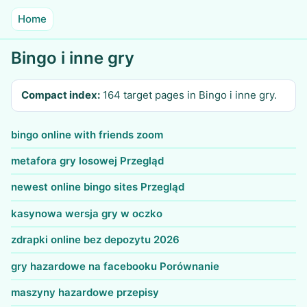
Home
Bingo i inne gry
Compact index:
164 target pages in Bingo i inne gry.
bingo online with friends zoom
metafora gry losowej Przegląd
newest online bingo sites Przegląd
kasynowa wersja gry w oczko
zdrapki online bez depozytu 2026
gry hazardowe na facebooku Porównanie
maszyny hazardowe przepisy