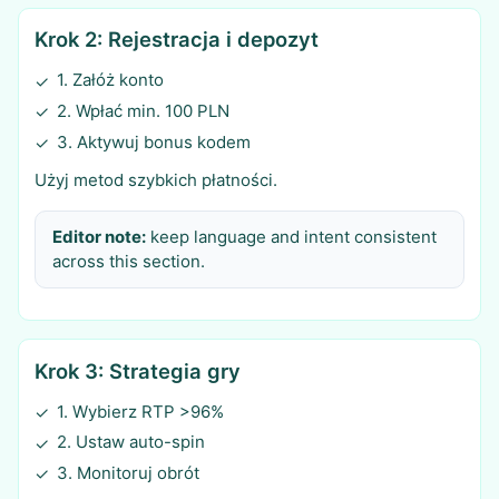
Krok 2: Rejestracja i depozyt
1. Załóż konto
✓
2. Wpłać min. 100 PLN
✓
3. Aktywuj bonus kodem
✓
Użyj metod szybkich płatności.
Editor note:
keep language and intent consistent
across this section.
Krok 3: Strategia gry
1. Wybierz RTP >96%
✓
2. Ustaw auto-spin
✓
3. Monitoruj obrót
✓