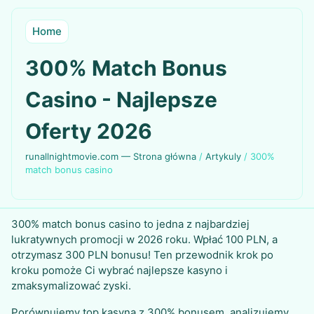
Home
300% Match Bonus
Casino - Najlepsze
Oferty 2026
runallnightmovie.com — Strona główna
/
Artykuly
/
300%
match bonus casino
300% match bonus casino to jedna z najbardziej
lukratywnych promocji w 2026 roku. Wpłać 100 PLN, a
otrzymasz 300 PLN bonusu! Ten przewodnik krok po
kroku pomoże Ci wybrać najlepsze kasyno i
zmaksymalizować zyski.
Porównujemy top kasyna z 300% bonusem, analizujemy