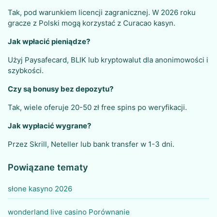
Tak, pod warunkiem licencji zagranicznej. W 2026 roku
gracze z Polski mogą korzystać z Curacao kasyn.
Jak wpłacić pieniądze?
Użyj Paysafecard, BLIK lub kryptowalut dla anonimowości i
szybkości.
Czy są bonusy bez depozytu?
Tak, wiele oferuje 20-50 zł free spins po weryfikacji.
Jak wypłacić wygrane?
Przez Skrill, Neteller lub bank transfer w 1-3 dni.
Powiązane tematy
słone kasyno 2026
wonderland live casino Porównanie