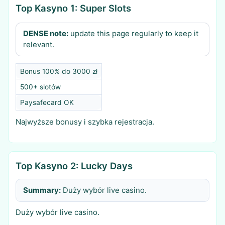
Top Kasyno 1: Super Slots
DENSE note:
update this page regularly to keep it
relevant.
Bonus 100% do 3000 zł
500+ slotów
Paysafecard OK
Najwyższe bonusy i szybka rejestracja.
Top Kasyno 2: Lucky Days
Summary:
Duży wybór live casino.
Duży wybór live casino.