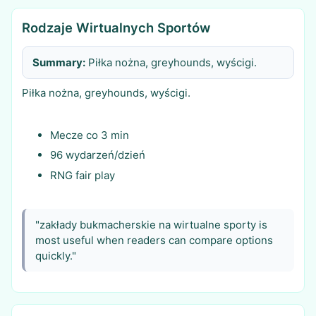
Rodzaje Wirtualnych Sportów
Summary:
Piłka nożna, greyhounds, wyścigi.
Piłka nożna, greyhounds, wyścigi.
Mecze co 3 min
96 wydarzeń/dzień
RNG fair play
"zakłady bukmacherskie na wirtualne sporty is
most useful when readers can compare options
quickly."