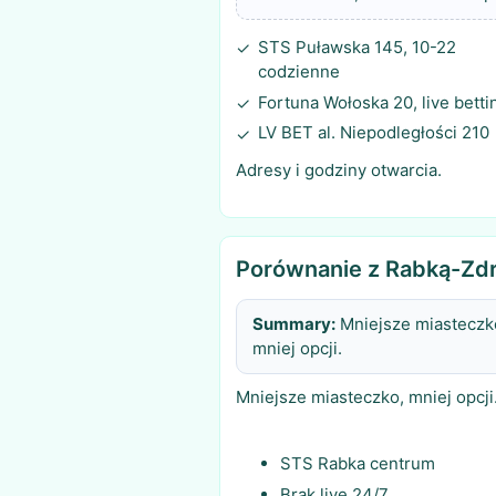
STS Puławska 145, 10-22
✓
codzienne
Fortuna Wołoska 20, live betti
✓
LV BET al. Niepodległości 210
✓
Adresy i godziny otwarcia.
Porównanie z Rabką-Zdr
Summary:
Mniejsze miasteczk
mniej opcji.
Mniejsze miasteczko, mniej opcji
STS Rabka centrum
Brak live 24/7