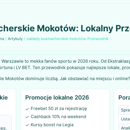
herskie Mokotów: Lokalny Pr
wna
/
Artykuly
/
zakłady bukmacherskie mokotów Przewodnik
Warszawie to mekka fanów sportu w 2026 roku. Od Ekstraklasy
rtuna i LV BET. Ten przewodnik pokazuje najlepsze lokale, pro
le Mokotów dominuje liczbą. Jak obstawiać na miejscu i online
kie
Promocje lokalne 2026
Por
Freebet 50 zł za rejestrację
✓
Spra
Cashback 10% na weekend
✓
Usta
Kursy boost na Legia
✓
les.
Anali