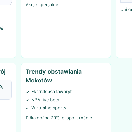
Akcje specjalne.
Unika
ng
ój
Trendy obstawiania
Mokotów
o,
Ekstraklasa faworyt
✓
NBA live bets
✓
.
Wirtualne sporty
✓
Piłka nożna 70%, e-sport rośnie.