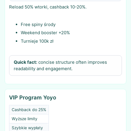
Reload 50% wtorki, cashback 10-20%.
Free spiny środy
Weekend booster +20%
Turnieje 100k zł
Quick fact:
concise structure often improves
readability and engagement.
VIP Program Yoyo
Cashback do 25%
Wyższe limity
Szybkie wypłaty