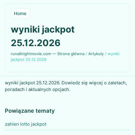
Home
wyniki jackpot
25.12.2026
runallnightmovie.com — Strona główna
/
Artykuly
/
wyniki
jackpot 25.12.2026
wyniki jackpot 25.12.2026. Dowiedz się więcej o zaletach,
poradach i aktualnych opcjach.
Powiązane tematy
zahlen lotto jackpot