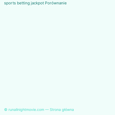
sports betting jackpot Porównanie
© runallnightmovie.com — Strona główna