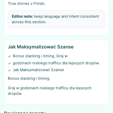
True stories z Polski.
Editor note:
keep language and intent consistent
across this section.
Jak Maksymalizować Szanse
Bonus stacking i timing. Graj w
✓
godzinach niskiego trafficu dla lepszych dropów.
✓
Jak Maksymalizować Szanse
✓
Bonus stacking i timing.
Graj w godzinach niskiego trafficu dla lepszych
dropów.