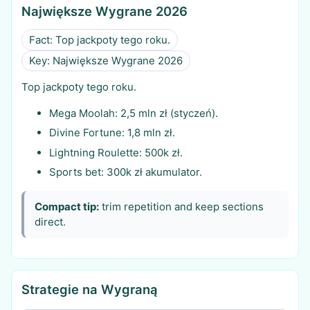
Największe Wygrane 2026
Fact: Top jackpoty tego roku.
Key: Największe Wygrane 2026
Top jackpoty tego roku.
Mega Moolah: 2,5 mln zł (styczeń).
Divine Fortune: 1,8 mln zł.
Lightning Roulette: 500k zł.
Sports bet: 300k zł akumulator.
Compact tip:
trim repetition and keep sections
direct.
Strategie na Wygraną