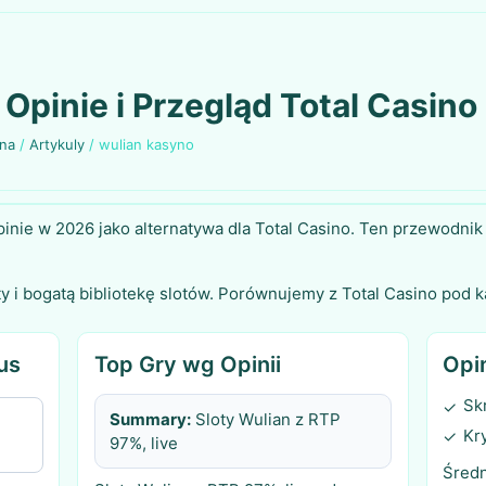
Opinie i Przegląd Total Casin
wna
/
Artykuly
/
wulian kasyno
nie w 2026 jako alternatywa dla Total Casino. Ten przewodnik a
 i bogatą bibliotekę slotów. Porównujemy z Total Casino pod k
nus
Top Gry wg Opinii
Opi
Skr
✓
Summary:
Sloty Wulian z RTP
Kr
✓
97%, live
Średn