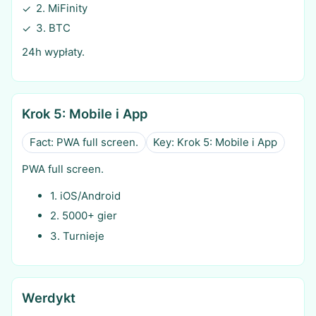
2. MiFinity
✓
3. BTC
✓
24h wypłaty.
Krok 5: Mobile i App
Fact: PWA full screen.
Key: Krok 5: Mobile i App
PWA full screen.
1. iOS/Android
2. 5000+ gier
3. Turnieje
Werdykt