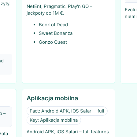
zyty.
NetEnt, Pragmatic, Play'n GO –
Evolu
jackpoty do 1M €.
niemi
Book of Dead
Sweet Bonanza
Gonzo Quest
nd
Aplikacja mobilna
Fact: Android APK, iOS Safari – full
o –
Key: Aplikacja mobilna
Android APK, iOS Safari – full features.
łata