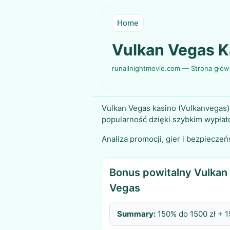
Home
Vulkan Vegas K
runallnightmovie.com — Strona głó
Vulkan Vegas kasino (Vulkanvegas) 
popularność dzięki szybkim wypła
Analiza promocji, gier i bezpieczeń
Bonus powitalny Vulkan
Vegas
Summary:
150% do 1500 zł + 1