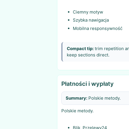
Ciemny motyw
Szybka nawigacja
Mobilna responsywność
Compact tip:
trim repetition a
keep sections direct.
Płatności i wypłaty
Summary:
Polskie metody.
Polskie metody.
Blik, Przelewy24