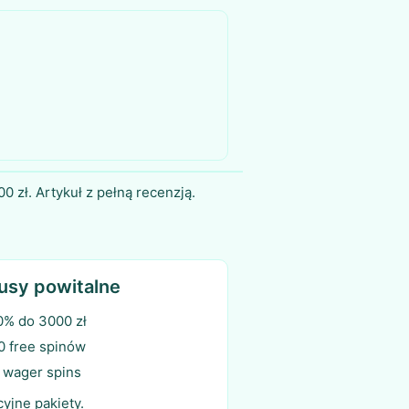
 zł. Artykuł z pełną recenzją.
usy powitalne
0% do 3000 zł
0 free spinów
 wager spins
cyjne pakiety.