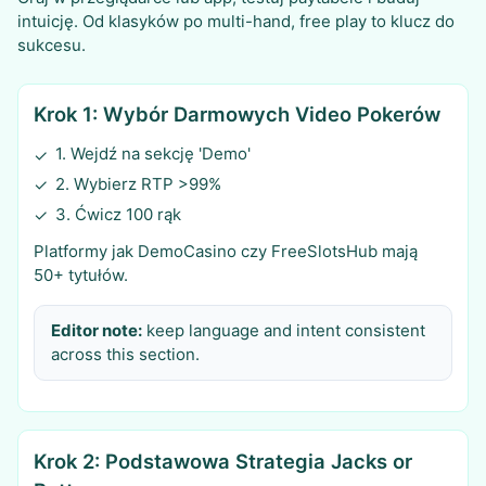
intuicję. Od klasyków po multi-hand, free play to klucz do
sukcesu.
Krok 1: Wybór Darmowych Video Pokerów
1. Wejdź na sekcję 'Demo'
✓
2. Wybierz RTP >99%
✓
3. Ćwicz 100 rąk
✓
Platformy jak DemoCasino czy FreeSlotsHub mają
50+ tytułów.
Editor note:
keep language and intent consistent
across this section.
Krok 2: Podstawowa Strategia Jacks or