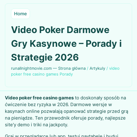
Home
Video Poker Darmowe
Gry Kasynowe – Porady i
Strategie 2026
runallnightmovie.com — Strona główna
/
Artykuly
/
video
poker free casino games Porady
Video poker free casino games
to doskonały sposób na
ćwiczenie bez ryzyka w 2026. Darmowe wersje w
kasynach online pozwalają opanować strategie przed grą
na pieniądze. Ten przewodnik oferuje porady, najlepsze
site'y demo i triki na jackpoty.
Graj w przeglądarce lub app, testuj paytabele i buduj