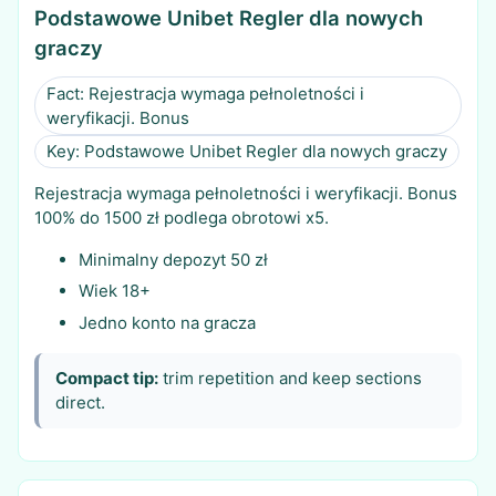
Podstawowe Unibet Regler dla nowych
graczy
Fact: Rejestracja wymaga pełnoletności i
weryfikacji. Bonus
Key: Podstawowe Unibet Regler dla nowych graczy
Rejestracja wymaga pełnoletności i weryfikacji. Bonus
100% do 1500 zł podlega obrotowi x5.
Minimalny depozyt 50 zł
Wiek 18+
Jedno konto na gracza
Compact tip:
trim repetition and keep sections
direct.