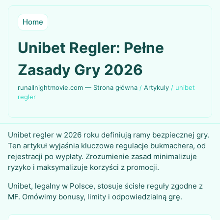
Home
Unibet Regler: Pełne
Zasady Gry 2026
runallnightmovie.com — Strona główna
/
Artykuly
/
unibet
regler
Unibet regler w 2026 roku definiują ramy bezpiecznej gry.
Ten artykuł wyjaśnia kluczowe regulacje bukmachera, od
rejestracji po wypłaty. Zrozumienie zasad minimalizuje
ryzyko i maksymalizuje korzyści z promocji.
Unibet, legalny w Polsce, stosuje ścisłe reguły zgodne z
MF. Omówimy bonusy, limity i odpowiedzialną grę.