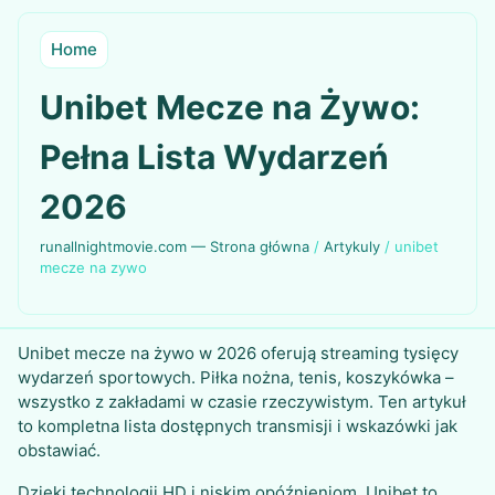
Home
Unibet Mecze na Żywo:
Pełna Lista Wydarzeń
2026
runallnightmovie.com — Strona główna
/
Artykuly
/
unibet
mecze na zywo
Unibet mecze na żywo w 2026 oferują streaming tysięcy
wydarzeń sportowych. Piłka nożna, tenis, koszykówka –
wszystko z zakładami w czasie rzeczywistym. Ten artykuł
to kompletna lista dostępnych transmisji i wskazówki jak
obstawiać.
Dzięki technologii HD i niskim opóźnieniom, Unibet to