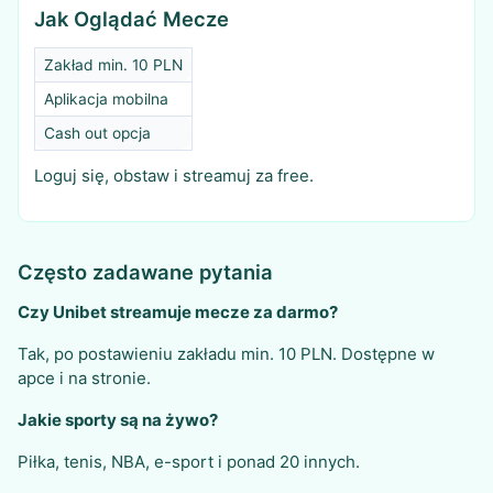
Jak Oglądać Mecze
Zakład min. 10 PLN
Aplikacja mobilna
Cash out opcja
Loguj się, obstaw i streamuj za free.
Często zadawane pytania
Czy Unibet streamuje mecze za darmo?
Tak, po postawieniu zakładu min. 10 PLN. Dostępne w
apce i na stronie.
Jakie sporty są na żywo?
Piłka, tenis, NBA, e-sport i ponad 20 innych.