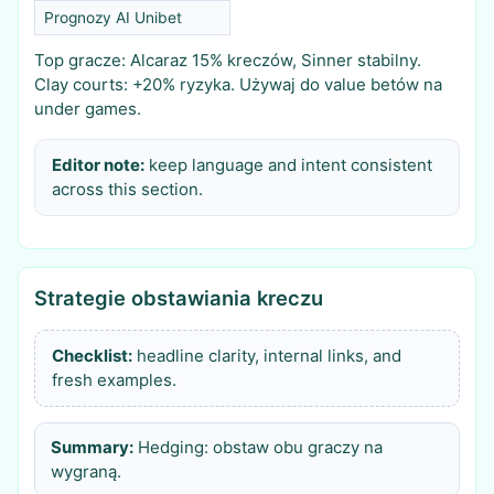
Prognozy AI Unibet
Top gracze: Alcaraz 15% kreczów, Sinner stabilny.
Clay courts: +20% ryzyka. Używaj do value betów na
under games.
Editor note:
keep language and intent consistent
across this section.
Strategie obstawiania kreczu
Checklist:
headline clarity, internal links, and
fresh examples.
Summary:
Hedging: obstaw obu graczy na
wygraną.