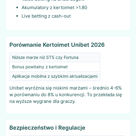
Akumulatory z kertoimet >1.80
Live betting z cash-out
Porównanie Kertoimet Unibet 2026
Niższe marże niż STS czy Fortuna
Bonus powitalny z kertoimet
Aplikacja mobilna z szybkimi aktualizacjami
Unibet wyróżnia się niskimi marżami – średnio 4-6%
w porównaniu do 8% u konkurencji. To przekłada się
na wyższe wygrane dla graczy.
Bezpieczeństwo i Regulacje