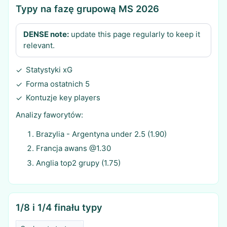
Typy na fazę grupową MS 2026
DENSE note:
update this page regularly to keep it
relevant.
Statystyki xG
✓
Forma ostatnich 5
✓
Kontuzje key players
✓
Analizy faworytów:
Brazylia - Argentyna under 2.5 (1.90)
Francja awans @1.30
Anglia top2 grupy (1.75)
1/8 i 1/4 finału typy