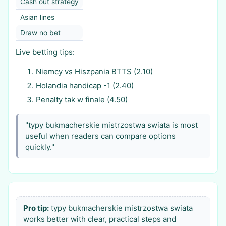
Cash out strategy
Asian lines
Draw no bet
Live betting tips:
Niemcy vs Hiszpania BTTS (2.10)
Holandia handicap -1 (2.40)
Penalty tak w finale (4.50)
"typy bukmacherskie mistrzostwa swiata is most
useful when readers can compare options
quickly."
Pro tip:
typy bukmacherskie mistrzostwa swiata
works better with clear, practical steps and