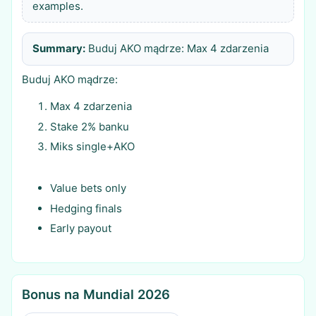
examples.
Summary:
Buduj AKO mądrze: Max 4 zdarzenia
Buduj AKO mądrze:
Max 4 zdarzenia
Stake 2% banku
Miks single+AKO
Value bets only
Hedging finals
Early payout
Bonus na Mundial 2026