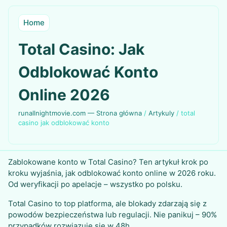
Home
Total Casino: Jak
Odblokować Konto
Online 2026
runallnightmovie.com — Strona główna
/
Artykuly
/
total
casino jak odblokować konto
Zablokowane konto w Total Casino? Ten artykuł krok po
kroku wyjaśnia, jak odblokować konto online w 2026 roku.
Od weryfikacji po apelacje – wszystko po polsku.
Total Casino to top platforma, ale blokady zdarzają się z
powodów bezpieczeństwa lub regulacji. Nie panikuj – 90%
przypadków rozwiązuje się w 48h.