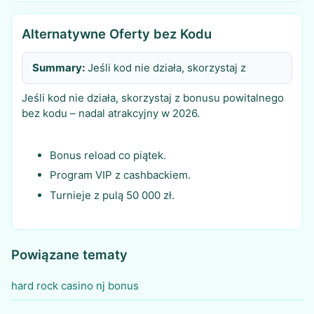
Alternatywne Oferty bez Kodu
Summary:
Jeśli kod nie działa, skorzystaj z
Jeśli kod nie działa, skorzystaj z bonusu powitalnego
bez kodu – nadal atrakcyjny w 2026.
Bonus reload co piątek.
Program VIP z cashbackiem.
Turnieje z pulą 50 000 zł.
Powiązane tematy
hard rock casino nj bonus