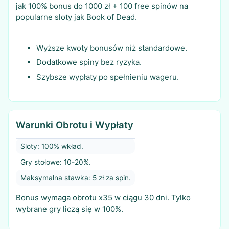
jak 100% bonus do 1000 zł + 100 free spinów na
popularne sloty jak Book of Dead.
Wyższe kwoty bonusów niż standardowe.
Dodatkowe spiny bez ryzyka.
Szybsze wypłaty po spełnieniu wageru.
Warunki Obrotu i Wypłaty
Sloty: 100% wkład.
Gry stołowe: 10-20%.
Maksymalna stawka: 5 zł za spin.
Bonus wymaga obrotu x35 w ciągu 30 dni. Tylko
wybrane gry liczą się w 100%.