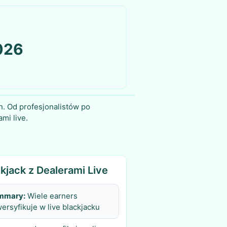
026
h. Od profesjonalistów po
mi live.
kjack z Dealerami Live
mmary:
Wiele earners
ersyfikuje w live blackjacku