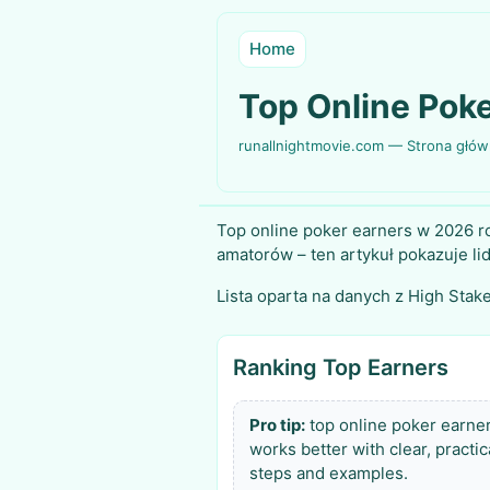
Home
Top Online Pok
runallnightmovie.com — Strona głó
Top online poker earners w 2026 ro
amatorów – ten artykuł pokazuje lid
Lista oparta na danych z High Stake
Ranking Top Earners
Pro tip:
top online poker earne
works better with clear, practic
steps and examples.