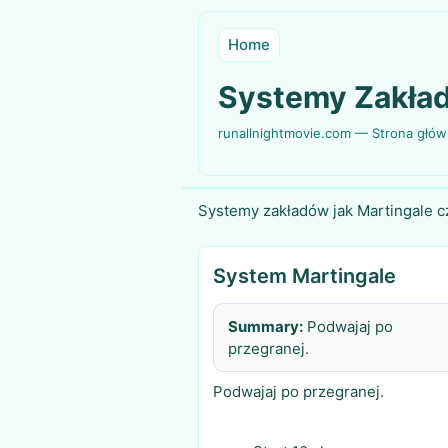
Home
Systemy Zakła
runallnightmovie.com — Strona głó
Systemy zakładów jak Martingale czy
System Martingale
Summary:
Podwajaj po
przegranej.
Podwajaj po przegranej.