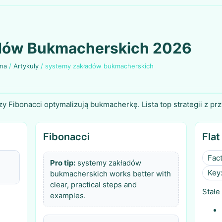
dów Bukmacherskich 2026
wna
/
Artykuly
/
systemy zakładów bukmacherskich
 Fibonacci optymalizują bukmacherkę. Lista top strategii z prz
Fibonacci
Flat
Fact
Pro tip:
systemy zakładów
Key:
bukmacherskich works better with
clear, practical steps and
Stałe
examples.