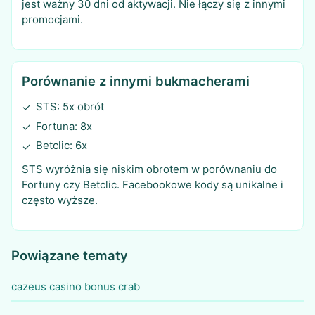
jest ważny 30 dni od aktywacji. Nie łączy się z innymi
promocjami.
Porównanie z innymi bukmacherami
STS: 5x obrót
✓
Fortuna: 8x
✓
Betclic: 6x
✓
STS wyróżnia się niskim obrotem w porównaniu do
Fortuny czy Betclic. Facebookowe kody są unikalne i
często wyższe.
Powiązane tematy
cazeus casino bonus crab