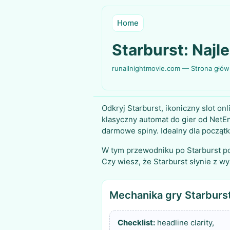
Home
Starburst: Najl
runallnightmovie.com — Strona głó
Odkryj Starburst, ikoniczny slot o
klasyczny automat do gier od NetEnt
darmowe spiny. Idealny dla począt
W tym przewodniku po Starburst poz
Czy wiesz, że Starburst słynie z w
Mechanika gry Starburs
Checklist:
headline clarity,