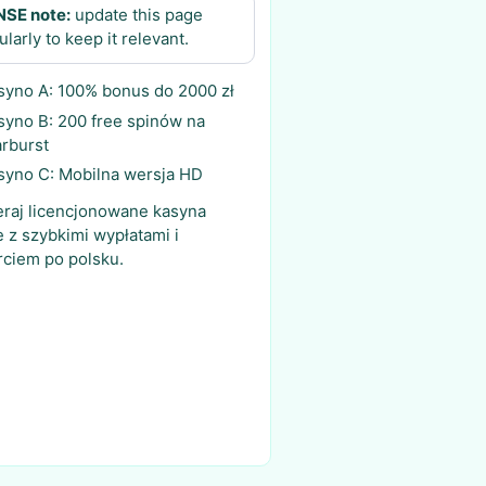
SE note:
update this page
ularly to keep it relevant.
syno A: 100% bonus do 2000 zł
syno B: 200 free spinów na
arburst
syno C: Mobilna wersja HD
raj licencjonowane kasyna
e z szybkimi wypłatami i
ciem po polsku.