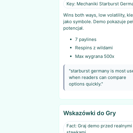
Key: Mechaniki Starburst Germ
Wins both ways, low volatility, kl
jako symbole. Demo pokazuje pe
potencjał.
7 paylines
Respins z wildami
Max wygrana 500x
"starburst germany is most us
when readers can compare
options quickly."
Wskazówki do Gry
Fact: Graj demo przed realnymi
stawkami.