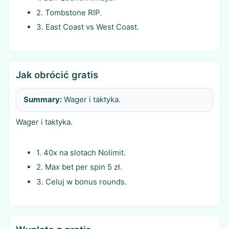
2. Tombstone RIP.
3. East Coast vs West Coast.
Jak obrócić gratis
Summary:
Wager i taktyka.
Wager i taktyka.
1. 40x na slotach Nolimit.
2. Max bet per spin 5 zł.
3. Celuj w bonus rounds.