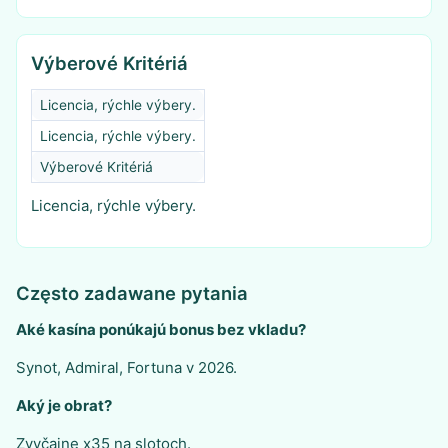
Výberové Kritériá
Licencia, rýchle výbery.
Licencia, rýchle výbery.
Výberové Kritériá
Licencia, rýchle výbery.
Często zadawane pytania
Aké kasína ponúkajú bonus bez vkladu?
Synot, Admiral, Fortuna v 2026.
Aký je obrat?
Zvyčajne x35 na slotoch.