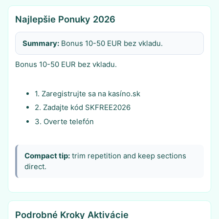
Najlepšie Ponuky 2026
Summary:
Bonus 10-50 EUR bez vkladu.
Bonus 10-50 EUR bez vkladu.
1. Zaregistrujte sa na kasíno.sk
2. Zadajte kód SKFREE2026
3. Overte telefón
Compact tip:
trim repetition and keep sections
direct.
Podrobné Kroky Aktivácie