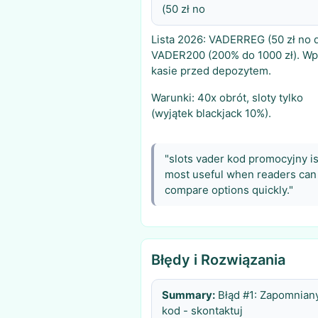
(50 zł no
Lista 2026: VADERREG (50 zł no 
VADER200 (200% do 1000 zł). Wp
kasie przed depozytem.
Warunki: 40x obrót, sloty tylko
(wyjątek blackjack 10%).
"slots vader kod promocyjny i
most useful when readers can
compare options quickly."
Błędy i Rozwiązania
Summary:
Błąd #1: Zapomnian
kod - skontaktuj