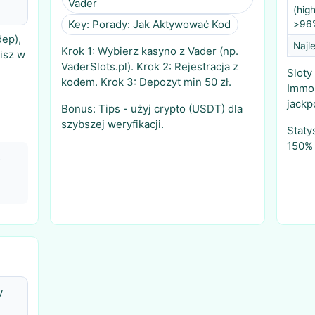
Vader
(hig
Key: Porady: Jak Aktywować Kod
>96%
dep),
Najl
Krok 1: Wybierz kasyno z Vader (np.
isz w
VaderSlots.pl). Krok 2: Rejestracja z
Sloty
kodem. Krok 3: Depozyt min 50 zł.
Immo
jackp
Bonus: Tips - użyj crypto (USDT) dla
szybszej weryfikacji.
Staty
150% 
s
y