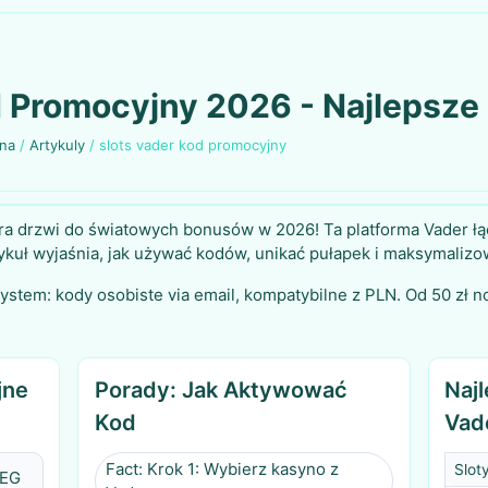
d Promocyjny 2026 - Najlepsze
wna
/
Artykuly
/
slots vader kod promocyjny
ra drzwi do światowych bonusów w 2026! Ta platforma Vader łą
ykuł wyjaśnia, jak używać kodów, unikać pułapek i maksymalizo
ystem: kody osobiste via email, kompatybilne z PLN. Od 50 zł 
jne
Porady: Jak Aktywować
Naj
Kod
Vad
Fact: Krok 1: Wybierz kasyno z
Slot
REG