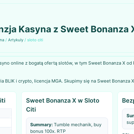
enzja Kasyna z Sweet Bonanza 
wna
/
Artykuly
/
sloto citi
syno online z bogatą ofertą slotów, w tym Sweet Bonanza X od 
via BLIK i crypto, licencja MGA. Skupimy się na Sweet Bonanza 
ti
Sweet Bonanza X w Sloto
Bez
Citi
Su
sup
Summary:
Tumble mechanik, buy
bonus 100x. RTP