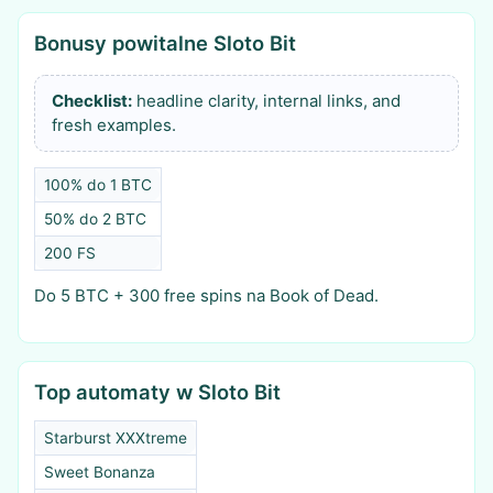
Bonusy powitalne Sloto Bit
Checklist:
headline clarity, internal links, and
fresh examples.
100% do 1 BTC
50% do 2 BTC
200 FS
Do 5 BTC + 300 free spins na Book of Dead.
Top automaty w Sloto Bit
Starburst XXXtreme
Sweet Bonanza