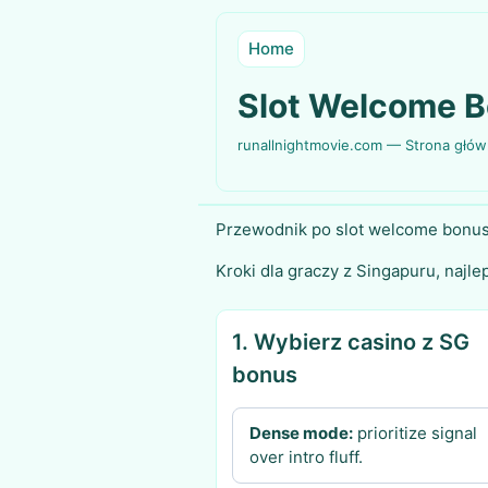
Home
Slot Welcome B
runallnightmovie.com — Strona głó
Przewodnik po slot welcome bonus 
Kroki dla graczy z Singapuru, najle
1. Wybierz casino z SG
bonus
Dense mode:
prioritize signal
over intro fluff.