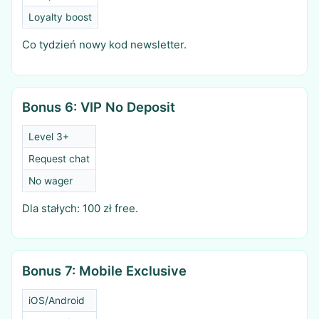
Loyalty boost
Co tydzień nowy kod newsletter.
Bonus 6: VIP No Deposit
Level 3+
Request chat
No wager
Dla stałych: 100 zł free.
Bonus 7: Mobile Exclusive
iOS/Android