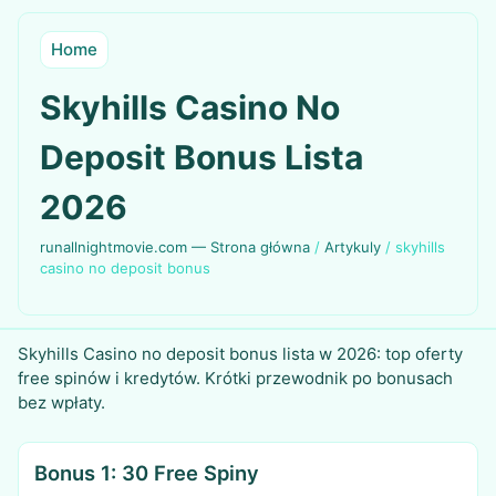
Home
Skyhills Casino No
Deposit Bonus Lista
2026
runallnightmovie.com — Strona główna
/
Artykuly
/
skyhills
casino no deposit bonus
Skyhills Casino no deposit bonus lista w 2026: top oferty
free spinów i kredytów. Krótki przewodnik po bonusach
bez wpłaty.
Bonus 1: 30 Free Spiny