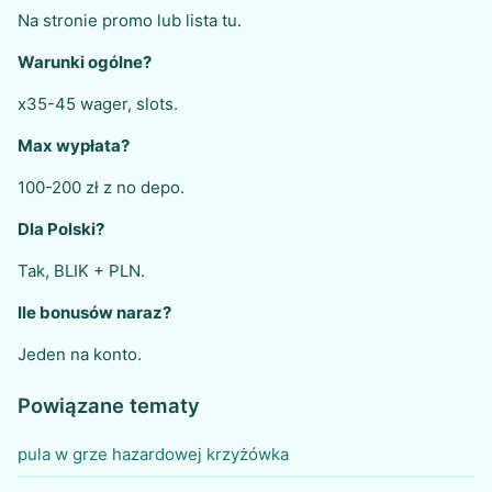
Na stronie promo lub lista tu.
Warunki ogólne?
x35-45 wager, slots.
Max wypłata?
100-200 zł z no depo.
Dla Polski?
Tak, BLIK + PLN.
Ile bonusów naraz?
Jeden na konto.
Powiązane tematy
pula w grze hazardowej krzyżówka