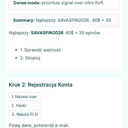
Dense mode:
prioritize signal over intro fluff.
Summary:
Najlepszy: SAVASPIN2026 . 60$ + 30
Najlepszy:
SAVASPIN2026
. 60$ + 30 spinów.
1. Sprawdź ważność
2. Skopiuj
Krok 2: Rejestracja Konta
1. Nazwa user
2. Hasło
3. Waluta PLN
Podaj dane, potwierdź e-mail.