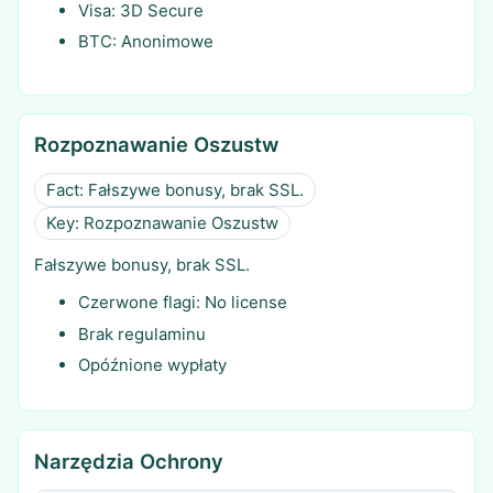
Visa: 3D Secure
BTC: Anonimowe
Rozpoznawanie Oszustw
Fact: Fałszywe bonusy, brak SSL.
Key: Rozpoznawanie Oszustw
Fałszywe bonusy, brak SSL.
Czerwone flagi: No license
Brak regulaminu
Opóźnione wypłaty
Narzędzia Ochrony