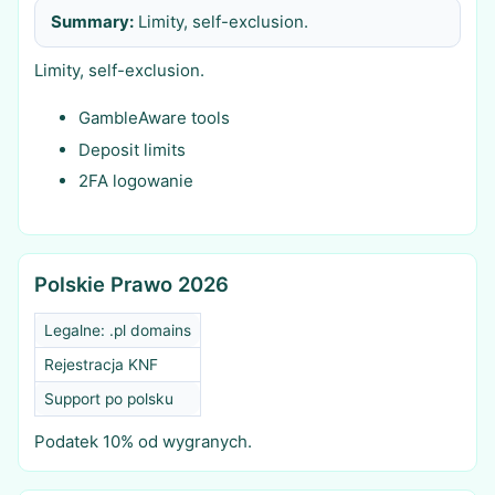
Summary:
Limity, self-exclusion.
Limity, self-exclusion.
GambleAware tools
Deposit limits
2FA logowanie
Polskie Prawo 2026
Legalne: .pl domains
Rejestracja KNF
Support po polsku
Podatek 10% od wygranych.