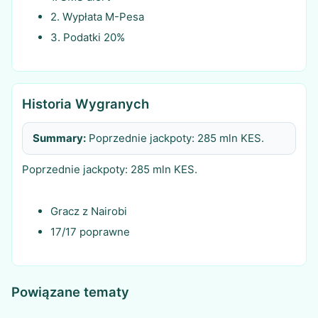
2. Wypłata M-Pesa
3. Podatki 20%
Historia Wygranych
Summary:
Poprzednie jackpoty: 285 mln KES.
Poprzednie jackpoty: 285 mln KES.
Gracz z Nairobi
17/17 poprawne
Powiązane tematy