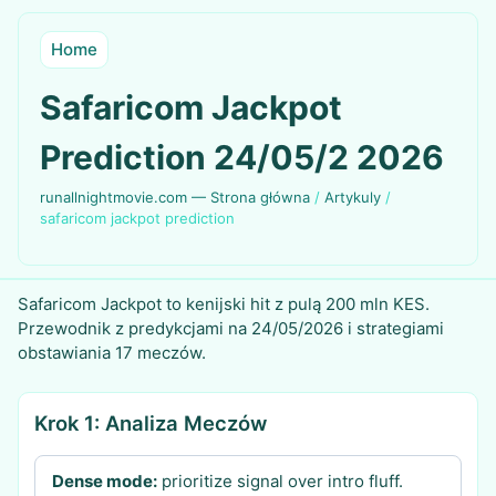
Home
Safaricom Jackpot
Prediction 24/05/2 2026
runallnightmovie.com — Strona główna
/
Artykuly
/
safaricom jackpot prediction
Safaricom Jackpot to kenijski hit z pulą 200 mln KES.
Przewodnik z predykcjami na 24/05/2026 i strategiami
obstawiania 17 meczów.
Krok 1: Analiza Meczów
Dense mode:
prioritize signal over intro fluff.