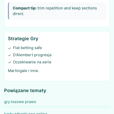
Compact tip:
trim repetition and keep sections
direct.
Strategie Gry
Flat betting safe
✓
D'Alembert progresja
✓
Oczekiwanie na serie
✓
Martingale i inne.
Powiązane tematy
gry losowe prawo
karty zdrapki psn online