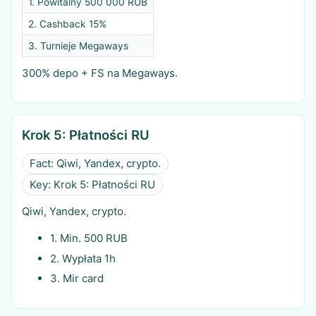
1. Powitalny 500 000 RUB
2. Cashback 15%
3. Turnieje Megaways
300% depo + FS na Megaways.
Krok 5: Płatności RU
Fact: Qiwi, Yandex, crypto.
Key: Krok 5: Płatności RU
Qiwi, Yandex, crypto.
1. Min. 500 RUB
2. Wypłata 1h
3. Mir card