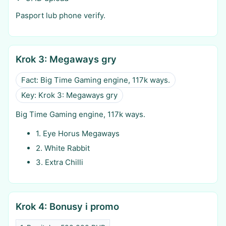
Pasport lub phone verify.
Krok 3: Megaways gry
Fact: Big Time Gaming engine, 117k ways.
Key: Krok 3: Megaways gry
Big Time Gaming engine, 117k ways.
1. Eye Horus Megaways
2. White Rabbit
3. Extra Chilli
Krok 4: Bonusy i promo