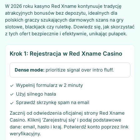
W 2026 roku kasyno Red Xname kontynuuje tradycję
atrakcyjnych bonusów bez depozytu, idealnych dla
polskich graczy szukających darmowych szans na gry
slotowe, blackjack czy ruletkę. Dowiedz się, jak skorzystać
z tych ofert bezpiecznie i efektywnie, unikając pułapek.
Krok 1: Rejestracja w Red Xname Casino
Dense mode:
prioritize signal over intro fluff.
Wypełnij formularz w 2 minuty
✓
Użyj silnego hasła
✓
Sprawdź skrzynkę spam na email
✓
Zacznij od odwiedzenia oficjalnej strony Red Xname
Casino. Kliknij 'Zarejestruj się' i podaj podstawowe
dane: email, hasło i kraj. Potwierdź konto poprzez link
weryfikacyjny.