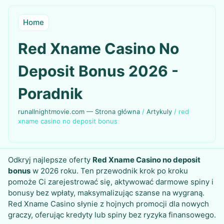
Home
Red Xname Casino No
Deposit Bonus 2026 -
Poradnik
runallnightmovie.com — Strona główna
/
Artykuly
/
red
xname casino no deposit bonus
Odkryj najlepsze oferty
Red Xname Casino no deposit
bonus
w 2026 roku. Ten przewodnik krok po kroku
pomoże Ci zarejestrować się, aktywować darmowe spiny i
bonusy bez wpłaty, maksymalizując szanse na wygraną.
Red Xname Casino słynie z hojnych promocji dla nowych
graczy, oferując kredyty lub spiny bez ryzyka finansowego.