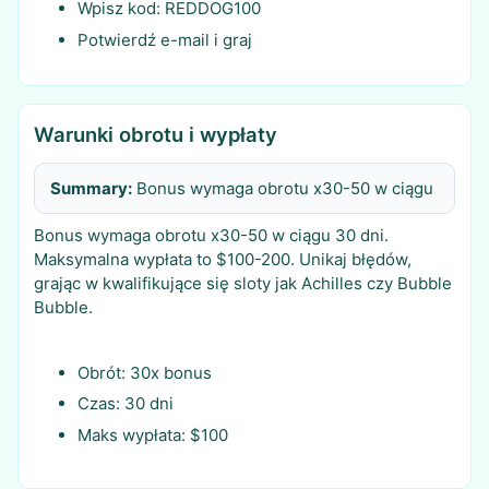
Wpisz kod: REDDOG100
Potwierdź e-mail i graj
Warunki obrotu i wypłaty
Summary:
Bonus wymaga obrotu x30-50 w ciągu
Bonus wymaga obrotu x30-50 w ciągu 30 dni.
Maksymalna wypłata to $100-200. Unikaj błędów,
grając w kwalifikujące się sloty jak Achilles czy Bubble
Bubble.
Obrót: 30x bonus
Czas: 30 dni
Maks wypłata: $100