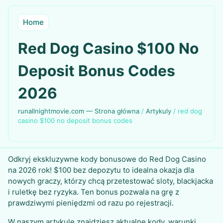
Home
Red Dog Casino $100 No
Deposit Bonus Codes
2026
runallnightmovie.com — Strona główna
/
Artykuly
/
red dog
casino $100 no deposit bonus codes
Odkryj ekskluzywne kody bonusowe do Red Dog Casino
na 2026 rok! $100 bez depozytu to idealna okazja dla
nowych graczy, którzy chcą przetestować sloty, blackjacka
i ruletkę bez ryzyka. Ten bonus pozwala na grę z
prawdziwymi pieniędzmi od razu po rejestracji.
W naszym artykule znajdziesz aktualne kody, warunki