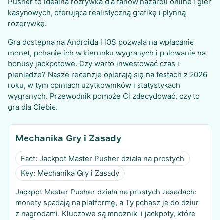
Pusher to idealna rozrywka dla fanów hazardu online i gier
kasynowych, oferująca realistyczną grafikę i płynną
rozgrywkę.
Gra dostępna na Androida i iOS pozwala na wpłacanie
monet, pchanie ich w kierunku wygranych i polowanie na
bonusy jackpotowe. Czy warto inwestować czas i
pieniądze? Nasze recenzje opierają się na testach z 2026
roku, w tym opiniach użytkowników i statystykach
wygranych. Przewodnik pomoże Ci zdecydować, czy to
gra dla Ciebie.
Mechanika Gry i Zasady
Fact: Jackpot Master Pusher działa na prostych
Key: Mechanika Gry i Zasady
Jackpot Master Pusher działa na prostych zasadach:
monety spadają na platformę, a Ty pchasz je do dziur
z nagrodami. Kluczowe są mnożniki i jackpoty, które