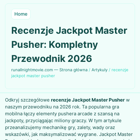
Home
Recenzje Jackpot Master
Pusher: Kompletny
Przewodnik 2026
runallnightmovie.com — Strona główna
/
Artykuly
/
recenzje
jackpot master pusher
Odkryj szczegółowe
recenzje Jackpot Master Pusher
w
naszym przewodniku na 2026 rok. Ta popularna gra
mobilna łączy elementy pushera arcade z szansą na
jackpoty, przyciągając miliony graczy. W tym artykule
przeanalizujemy mechanikę gry, zalety, wady oraz
wskazówki, jak maksymalizować wygrane. Jackpot Master