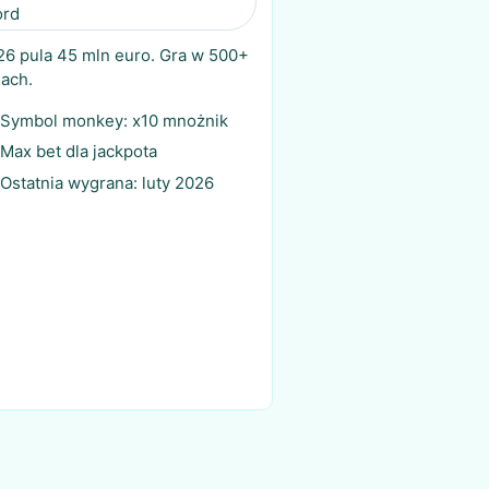
ord
6 pula 45 mln euro. Gra w 500+
ach.
Symbol monkey: x10 mnożnik
Max bet dla jackpota
Ostatnia wygrana: luty 2026