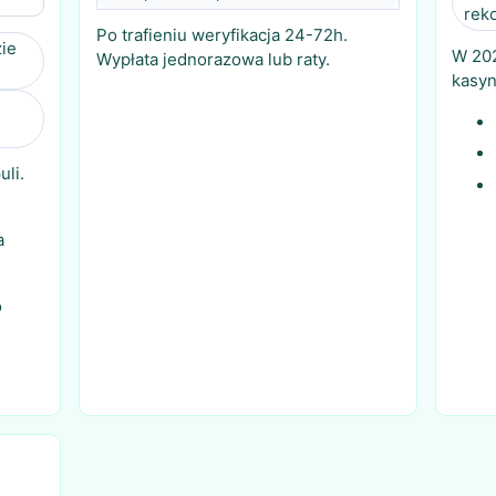
rek
Po trafieniu weryfikacja 24-72h.
zie
W 202
Wypłata jednorazowa lub raty.
kasyn
uli.
a
o