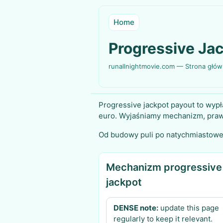
Home
Progressive Jac
runallnightmovie.com — Strona głó
Progressive jackpot payout to wypł
euro. Wyjaśniamy mechanizm, praw
Od budowy puli po natychmiastowe
Mechanizm progressive
jackpot
DENSE note:
update this page
regularly to keep it relevant.