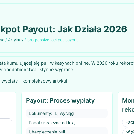
kpot Payout: Jak Działa 2026
wna
/
Artykuly
/
progressive jackpot payout
ata kumulującej się puli w kasynach online. W 2026 roku rekor
dopodobieństwa i słynne wygrane.
 wypłaty – kompleksowy artykuł.
Payout: Proces wypłaty
Mon
rek
Dokumenty: ID, wyciąg
Fact
Podatki: zależne od kraju
Key
Ubezpieczenie puli