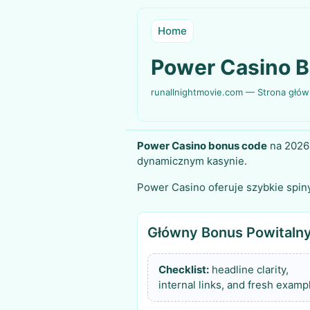
Home
Power Casino B
runallnightmovie.com — Strona głó
Power Casino bonus code
na 2026:
dynamicznym kasynie.
Power Casino oferuje szybkie spiny i
Główny Bonus Powitaln
Checklist:
headline clarity,
internal links, and fresh examp