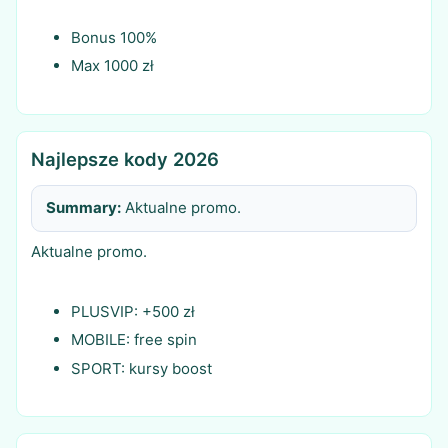
Bonus 100%
Max 1000 zł
Najlepsze kody 2026
Summary:
Aktualne promo.
Aktualne promo.
PLUSVIP: +500 zł
MOBILE: free spin
SPORT: kursy boost