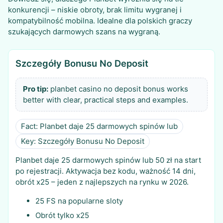
konkurencji – niskie obroty, brak limitu wygranej i
kompatybilność mobilna. Idealne dla polskich graczy
szukających darmowych szans na wygraną.
Szczegóły Bonusu No Deposit
Pro tip:
planbet casino no deposit bonus works
better with clear, practical steps and examples.
Fact: Planbet daje 25 darmowych spinów lub
Key: Szczegóły Bonusu No Deposit
Planbet daje 25 darmowych spinów lub 50 zł na start
po rejestracji. Aktywacja bez kodu, ważność 14 dni,
obrót x25 – jeden z najlepszych na rynku w 2026.
25 FS na popularne sloty
Obrót tylko x25