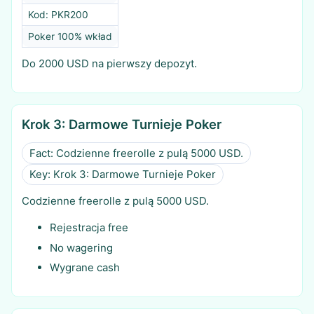
Kod: PKR200
Poker 100% wkład
Do 2000 USD na pierwszy depozyt.
Krok 3: Darmowe Turnieje Poker
Fact: Codzienne freerolle z pulą 5000 USD.
Key: Krok 3: Darmowe Turnieje Poker
Codzienne freerolle z pulą 5000 USD.
Rejestracja free
No wagering
Wygrane cash