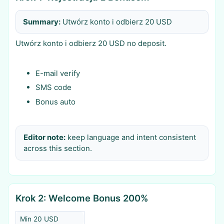
Summary:
Utwórz konto i odbierz 20 USD
Utwórz konto i odbierz 20 USD no deposit.
E-mail verify
SMS code
Bonus auto
Editor note:
keep language and intent consistent
across this section.
Krok 2: Welcome Bonus 200%
Min 20 USD