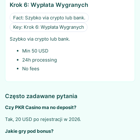
Krok 6: Wypłata Wygranych
Fact: Szybko via crypto lub bank.
Key: Krok 6: Wypłata Wygranych
Szybko via crypto lub bank.
Min 50 USD
24h processing
No fees
Często zadawane pytania
Czy PKR Casino ma no deposit?
Tak, 20 USD po rejestracji w 2026.
Jakie gry pod bonus?